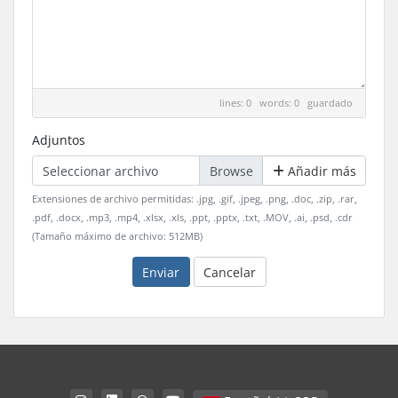
lines: 0 words: 0
guardado
Adjuntos
Seleccionar archivo
Añadir más
Extensiones de archivo permitidas: .jpg, .gif, .jpeg, .png, .doc, .zip, .rar,
.pdf, .docx, .mp3, .mp4, .xlsx, .xls, .ppt, .pptx, .txt, .MOV, .ai, .psd, .cdr
(Tamaño máximo de archivo: 512MB)
Enviar
Cancelar