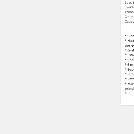
Suscr
Event
Trans
Onlin
Capac
*
Cinc
*
Has
por e
*
Gra
*
Esta
*
Cha
*
6 me
*
Sopo
*
Inf
*
Retr
*
Marc
princi
*
--