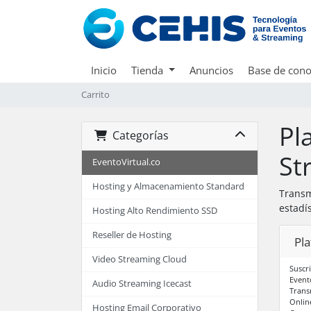
Inicio
Tienda
Anuncios
Base de cono
Carrito
Pl
Categorías
St
EventoVirtual.co
Hosting y Almacenamiento Standard
Transm
estadí
Hosting Alto Rendimiento SSD
Reseller de Hosting
Pla
Video Streaming Cloud
Suscr
Event
Audio Streaming Icecast
Trans
Onlin
Hosting Email Corporativo