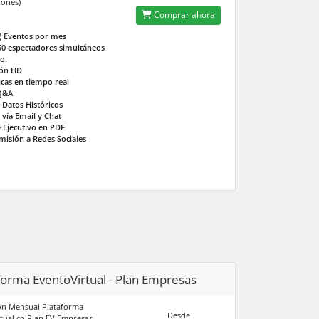
iones)
Comprar ahora
5) Eventos por mes
50 espectadores simultáneos
o.
ión HD
icas en tiempo real
Q&A
 Datos Históricos
 vía Email y Chat
 Ejecutivo en PDF
misión a Redes Sociales
forma EventoVirtual - Plan Empresas
ón Mensual Plataforma
Desde
tual.co Plan EV Empresas.