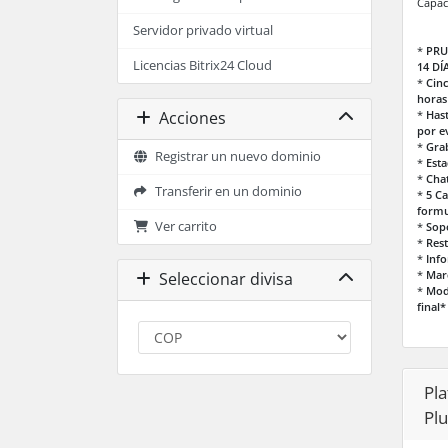
Capac
Servidor privado virtual
*
PRU
Licencias Bitrix24 Cloud
14 DÍ
*
Cinc
horas
*
Has
Acciones
por e
*
Gra
Registrar un nuevo dominio
*
Esta
*
Cha
Transferir en un dominio
*
5 C
formu
Ver carrito
*
Sopo
*
Rest
*
Info
*
Mar
Seleccionar divisa
*
Mod
final*
Pla
Pl