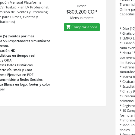
ipción Mensual Plataforma
Transmisi
Desde
oVirtual.co Plan EV Profesional.
Online pa
$809,200 COP
misión de Eventos y Streaming
Capacitac
e para Cursos, Eventos y
Mensualmente
itaciones)
Comprar ahora
*
Diez (1
* Gratis 
o (5) Eventos por mes
TIEMPO L
ta 550 espectadores simultáneos
* Duració
vento.
cada even
bación HD
* Hasta 1
dísticas en tiempo real
por event
t y Q&A
ilimitado
ses Datos Históricos
* Retrans
rte vía Email y Chat
simultáne
orme Ejecutivo en PDF
* Marca B
ansmisión a Redes Sociales
* Grabac
a Blanca en logo, footer y color
* Estadíst
pal
* Chat y 
* Creació
privados
* Registro
* 10 Camp
formulari
* Informe
* Modulo 
finales
* Soporte 