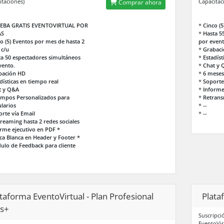
itaciones)
Capacitac
Comprar ahora
EBA GRATIS EVENTOVIRTUAL POR
*
Cinco (
AS
*
Hasta 5
o (5) Eventos por mes de hasta 2
por event
 c/u
*
Grabac
ta 50 espectadores simultáneos
*
Estadíst
vento.
*
Chat y 
bación HD
*
6 meses
dísticas en tiempo real
*
Soporte
t y Q&A
*
Informe
ampos Personalizados para
*
Retrans
larios
*
--
rte vía Email
*
--
reaming hasta 2 redes sociales
rme ejecutivo en PDF *
ca Blanca en Header y Footer *
ulo de Feedback para cliente
taforma EventoVirtual - Plan Profesional
Plata
us+
Suscripci
EventoVir