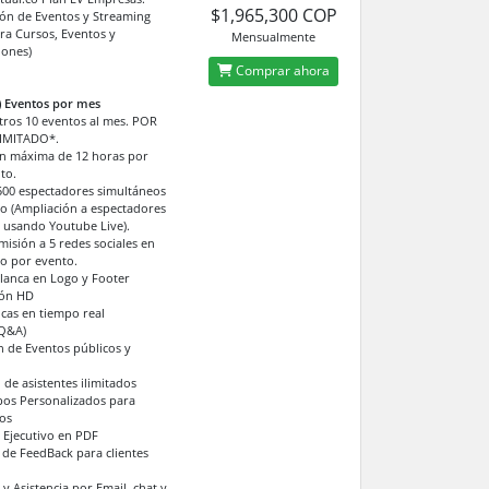
$1,965,300 COP
ón de Eventos y Streaming
ra Cursos, Eventos y
Mensualmente
iones)
Comprar ahora
0) Eventos por mes
otros 10 eventos al mes. POR
IMITADO*.
n máxima de 12 horas por
to.
500 espectadores simultáneos
o (Ampliación a espectadores
s usando Youtube Live).
misión a 5 redes sociales en
o por evento.
lanca en Logo y Footer
ión HD
icas en tiempo real
(Q&A)
n de Eventos públicos y
 de asistentes ilimitados
os Personalizados para
os
 Ejecutivo en PDF
de FeedBack para clientes
y Asistencia por Email, chat y