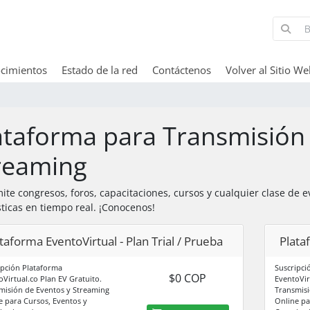
cimientos
Estado de la red
Contáctenos
Volver al Sitio W
ataforma para Transmisión
reaming
ite congresos, foros, capacitaciones, cursos y cualquier clase de e
sticas en tiempo real. ¡Conocenos!
taforma EventoVirtual - Plan Trial / Prueba
Plata
ipción Plataforma
Suscripci
$0 COP
oVirtual.co Plan EV Gratuito.
EventoVir
misión de Eventos y Streaming
Transmisi
e para Cursos, Eventos y
Online pa